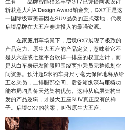
生有——品牌智能猎装车型GT7已凭借同源设计
斩获意大利A'Design Award铂金奖，GX7正是这
一国际级审美基因在SUV品类的正式落地，代表
启境品牌在大五座赛道投入的最强资源。
在家庭用车场景下，启境GX7展现了极致的
产品定力。原生大五座的产品定义，意味着它不
是从六座或七座平台砍掉一排座的权宜之计，而
是从白车身研发阶段即围绕两排乘员完整规划空
间资源。预计超5米的车身尺寸毫无保留地释放给
五名乘员，二排腿部空间、后备箱纵深与座椅功
能布局均具备天然架构优势。这种从底层架构出
发的产品逻辑，才是大五座SUV真正应有的样
子。启境GX7的答案，叫做原生大五座。