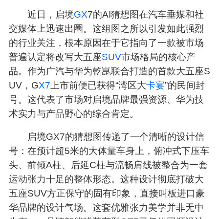
近日，启境
GX
7的AI猜想图在汽车垂媒和社
交媒体上迅速出圈。这组图之所以引发如此强烈
的行业关注，根本原因在于它指向了一款被市场
普遍认定将改写大五座
SUV
市场格局的核心产
品。作为广汽与华为乾崑联合打造的首款大五座S
UV，G
X7
上市前便已获得“湾区大
卡宴
”的民间封
号。这代表了市场对启境品牌最强资源、华为技
术实力与产品野心的综合肯定。
启境GX7的猜想图传递了一个清晰的设计信
号：在预计超5米的大体量车身上，俯冲式下压车
头、前倾A柱、后延C柱与流畅肩线被整合为一套
运动张力十足的整体形态。这种设计彻底打破大
五座SUV方正保守的固有印象，直接叫板进口豪
华品牌的设计气场。这套优雅张力美学并非无中