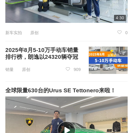
美好。随着搭载华为乾崑ADS Pro的全新深蓝S0
7增程版上市，全民智驾的普及也必将加速，更多
4:30
用户将得以享受更安全、更智能的辅助驾驶功
能，由此获得更美好的出行体验与更高品质的生
新车实拍 原创
0
活。
2025年8月5-10万手动车销量
排行榜，朗逸以24320辆夺冠
销量 原创
909
全球限量630台的Urus SE Tettonero来啦！