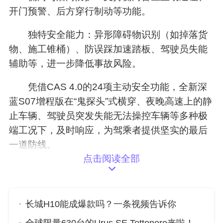
开门预警、后方穿行制动等功能。
独特安全能力：异形障碍物识别（如掉落货
物、施工锥桶）、防误踩加速踏板、驾驶员失能
辅助等，进一步降低事故风险。
凭借CAS 4.0的24项主动安全功能，全新深
蓝S07增程版在“鬼探头”式横穿、夜晚高速上的静
止车辆、驾驶员突发失能无法操控车辆等多种极
端工况下，及时响应，为驾乘者提供坚实的最后
一道防线。
点击阅读全部
补贴到位：让用户购买ADS高阶功能更轻松
为让更多用户轻松享受华为乾崑智驾ADS Pr
长城H10能成爆款吗？一条视频告诉你
o带来的卓越体验，
深蓝汽车
为购买全新深蓝S07
增程版的用户提供智航礼，价值6000元，即一次