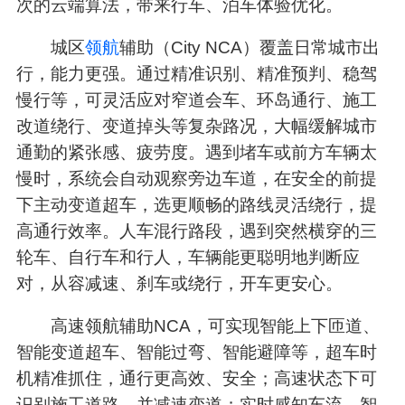
次的云端算法，带来行车、泊车体验优化。
城区
领航
辅助（City NCA）覆盖日常城市出
行，能力更强。通过精准识别、精准预判、稳驾
慢行等，可灵活应对窄道会车、环岛通行、施工
改道绕行、变道掉头等复杂路况，大幅缓解城市
通勤的紧张感、疲劳度。遇到堵车或前方车辆太
慢时，系统会自动观察旁边车道，在安全的前提
下主动变道超车，选更顺畅的路线灵活绕行，提
高通行效率。人车混行路段，遇到突然横穿的三
轮车、自行车和行人，车辆能更聪明地判断应
对，从容减速、刹车或绕行，开车更安心。
高速领航辅助NCA，可实现智能上下匝道、
智能变道超车、智能过弯、智能避障等，超车时
机精准抓住，通行更高效、安全；高速状态下可
识别施工道路，并减速变道；实时感知车流，智