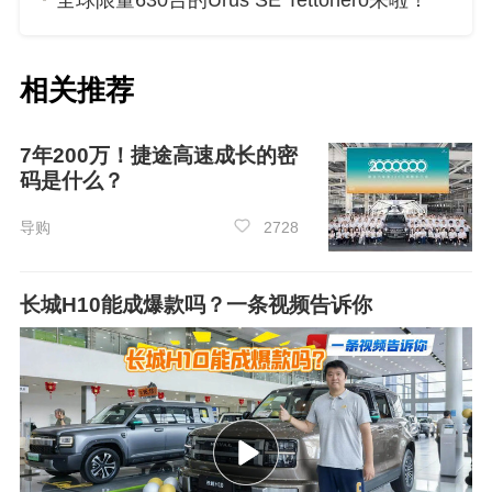
全球限量630台的Urus SE Tettonero来啦！
性购买ADS高阶功能包，可享限时6000元抵扣。
这一权益极大的降低了用户使用华为乾崑智驾AD
相关推荐
S Pro的门槛，让前沿科技真正惠及更广大消费
者。
7年200万！捷途高速成长的密
码是什么？
导购
2728
长城H10能成爆款吗？一条视频告诉你
华为乾崑致力于以领先技术赋能合作伙伴，
把智能带入每一辆车，让出行更安全，让生活更