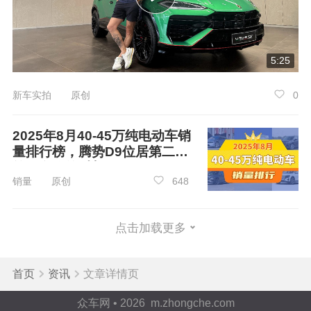
5:25
新车实拍 原创
0
2025年8月40-45万纯电动车销
量排行榜，腾势D9位居第二，
第一名你绝对想不到
销量 原创
648
点击加载更多
首页
资讯
文章详情页
众车网 • 2026 m.zhongche.com