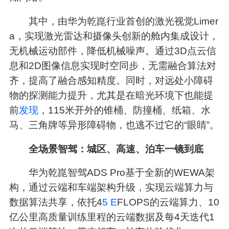
其中，由华为乾崑行业首创的激光视觉Limer
a，实现激光雷达和摄像头创新的舱内集成设计，
无机械运动部件，降低机械噪声。通过3D点云信
息和2D图像信息实现时空同步，无需融合算法对
齐，提高了融合感知精度。同时，对远处小障碍
物的探测能力提升，尤其是在暗光环境下也能提
前
发现
，115米开外的锥桶、防撞桶、纸箱、水
马、三角牌等异形障碍物，也逃不过它的“眼睛”。
全场景智驾：城区、高速、泊车一镜到底
华为乾崑智驾ADS Pro基于全新的WEWA架
构，通过云端和车端架构升级，实现云端算力与
数据算法共享，依托4
5 E
FLOPS的云端算力、10
亿公里高质量训练里程的云端数据及每4天迭代1