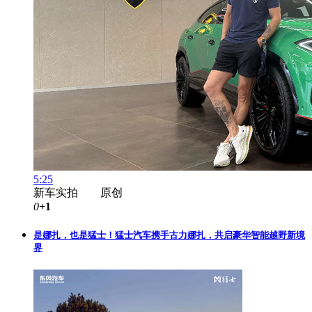
5:25
新车实拍 原创
0
+1
是娜扎，也是猛士！猛士汽车携手古力娜扎，共启豪华智能越野新境
界