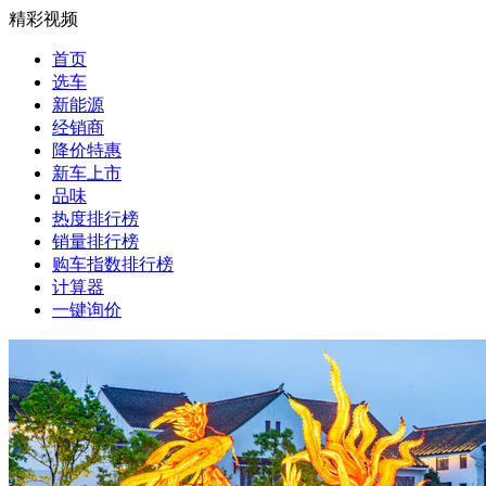
精彩视频
首页
选车
新能源
经销商
降价特惠
新车上市
品味
热度排行榜
销量排行榜
购车指数排行榜
计算器
一键询价