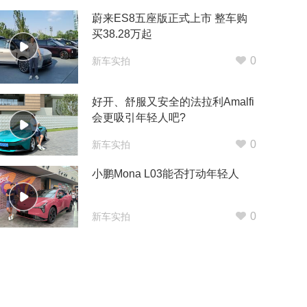
蔚来ES8五座版正式上市 整车购
买38.28万起
0
新车实拍
好开、舒服又安全的法拉利Amalfi
会更吸引年轻人吧?
0
新车实拍
小鹏Mona L03能否打动年轻人
0
新车实拍