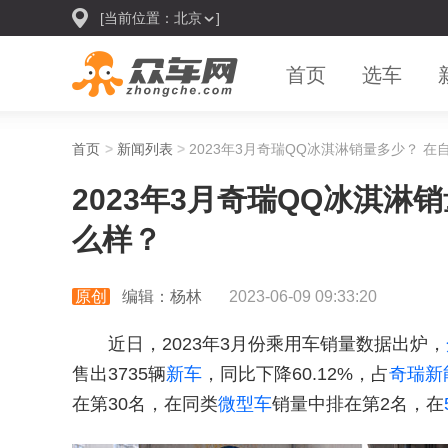
[当前位置：
北京
]
首页
选车
首页
>
新闻列表
>
2023年3月奇瑞QQ冰淇淋销量多少？ 
2023年3月奇瑞QQ冰淇淋
么样？
原创
编辑：杨林
2023-06-09 09:33:20
近日，2023年3月份乘用车销量数据出炉，
售出3735辆
新车
，同比下降60.12%，占
奇瑞
新
在第30名，在同类
微型车
销量中排在第2名，在