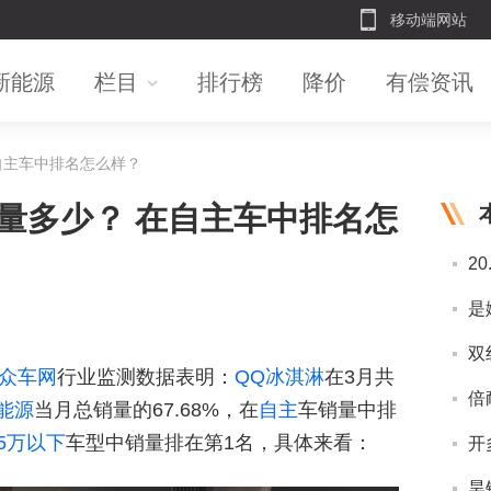
移动端网站
新能源
栏目
排行榜
降价
有偿资讯
在自主车中排名怎么样？
销量多少？ 在自主车中排名怎
众车网
行业监测数据表明：
QQ冰淇淋
在3月共
能源
当月总销量的67.68%，在
自主
车销量中排
5万以下
车型中销量排在第1名，具体来看：
开