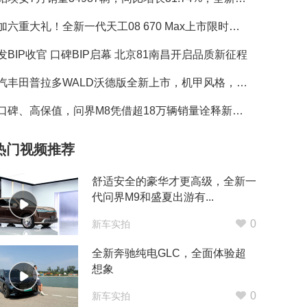
叠加六重大礼！全新一代天工08 670 Max上市限时价17.99万元
发BIP收官 口碑BIP启幕 北京81南昌开启品质新征程
一汽丰田普拉多WALD沃德版全新上市，机甲风格，硬核来袭！
好口碑、高保值，问界M8凭借超18万辆销量诠释新豪华标杆
热门视频推荐
舒适安全的豪华才更高级，全新一
代问界M9和盛夏出游有...
0
新车实拍
全新奔驰纯电GLC，全面体验超
想象
0
新车实拍