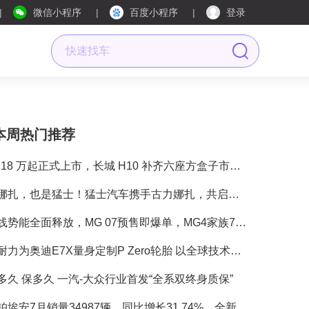
微信小程序
百度小程序
登录
本周热门推荐
20.18 万起正式上市，长城 H10 补齐六座方盒子市场短板
是娜扎，也是猛士！猛士汽车携手古力娜扎，共启豪华智能越野新境界
双线势能全面释放，MG 07预售即爆单，MG4家族7月交付再冲17000+
倍耐力为奥迪E7X量身定制P Zero轮胎 以全球技术积淀与本土研发，助力奥迪在华电动化征程
多久 保多久 一汽-大众行业首发“全系双终身质保”
昊铂埃安7月销量34987辆，同比增长31.74%，全新Ray系列蓄势待发