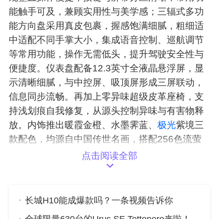
能触手可及，兼顾实用性与美学感；三辐式多功
能方向盘采用真皮包裹，握感饱满细腻，粗细适
中适配不同手掌大小，集成语音控制、巡航调节
等常用功能，操作无需低头，提升驾驶安全性与
便捷度。仪表盘配备12.3英寸全液晶悬浮屏，显
示清晰细腻，与中控屏、吸顶屏形成三屏联动，
信息同步流畅。再加上零异味超级皮革座椅，支
持浅划痕自我修复，从源头控制异味与有害物释
放。内饰推出暖霞金橙、水墨霁蓝、
极光
紫境三
款配色，均源自中国传世名画，搭配256色流萤
氛围灯，夜晚点亮后，与超1㎡全景天幕相映。抚
点击阅读全部
琴立式高音搭配同级唯一23扬伯牙之音音响，7.
1.4.2全景声布局+1080W高功率功放，带来殿堂
级听觉体验。
长城H10能成爆款吗？一条视频告诉你