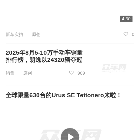
业痛点。13亿参数AI本地语音大模型加持，支持
全场景免唤醒连续对话、4音区精准识别，弱网/
4:30
无网环境下也能精准响应，老人小孩动动嘴就能
控制导航、空调、车机等功能，零学习成本上
新车实拍 原创
0
手。同级唯一17.3英寸3K高清低蓝光吸顶屏，支
持前后排独立观影，搭配无麦K歌功能，全家出行
2025年8月5-10万手动车销量
排行榜，朗逸以24320辆夺冠
各享其乐，再加上小憩、露营等全场景魅力模
式，让出行不止于通勤，更有多元乐趣。
销量 原创
909
全球限量630台的Urus SE Tettonero来啦！