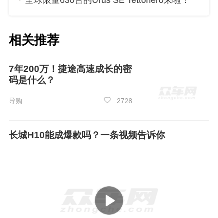
全球限量630台的Urus SE Tettonero来啦！
相关推荐
7年200万！捷途高速成长的密
码是什么？
导购
2728
长城H10能成爆款吗？一条视频告诉你
车机与智能座舱方面，风云T9L搭载灵犀智
舱2.0系统，核心亮点是同级唯一的3nm制程车规
级旗舰座舱芯片，算力远超行业主流，实现系统
响应零延迟、多任务并行无卡顿，更能保障十年
流畅不卡顿，彻底告别“新车流畅、几年卡顿”的行