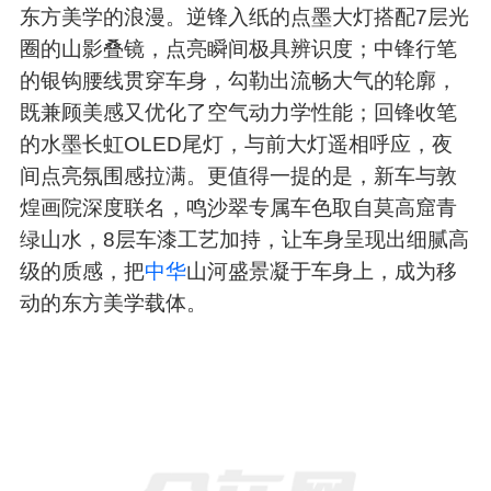
东方美学的浪漫。逆锋入纸的点墨大灯搭配7层光
圈的山影叠镜，点亮瞬间极具辨识度；中锋行笔
的银钩腰线贯穿车身，勾勒出流畅大气的轮廓，
既兼顾美感又优化了空气动力学性能；回锋收笔
的水墨长虹OLED尾灯，与前大灯遥相呼应，夜
间点亮氛围感拉满。更值得一提的是，新车与敦
煌画院深度联名，鸣沙翠专属车色取自莫高窟青
绿山水，8层车漆工艺加持，让车身呈现出细腻高
级的质感，把
中华
山河盛景凝于车身上，成为移
动的东方美学载体。