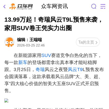
众车网资讯
13.99万起！奇瑞风云T9L预售来袭，
家用SUV卷王凭实力出圈
编辑：王端端
Ta的主页
2026-03-25 22:46
在新能源家用
SUV
赛道竞争白热化的当下，
每一款
新车
的登场都需拿出真本事才能站稳脚
跟。3月25日，
奇瑞
风云之夜暨
风云T9
L预售发布
会圆满落幕，这款承载着风云品牌“大、美、超、
享”四大核心价值的智美大五座SUV正式开启预
售。