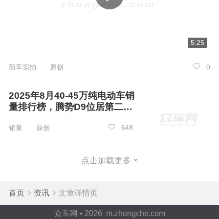
5:25
新车实拍 原创
0
智驾方面，风云T9L搭载猎鹰700高阶驾驶辅
助系统，堪称“新手福音、老司机好搭档”。这套系
2025年8月40-45万纯电动车销
统采用L4级Robotaxi同款架构，摆脱高精地图依
量排行榜，腾势D9位居第二，
赖，实现无图全域通开，城市、高速、县城、乡
第一名你绝对想不到
销量 原创
648
村小路全场景覆盖，真正做到“有路就能跑”。
征程
6P智驾芯片提供560TOPS超高算力，搭配1颗激
光雷达+3颗毫米波雷达+11颗高清摄像头等共27
点击加载更多
个传感器，感知范围超3个足球场，最远300米超
感识别。160ms超快响应速度，比人类驾驶员快3
首页
资讯
文章详情页
倍，重刹、点刹减少90%，跟车、变道、汇车全
众车网 • 2026 m.zhongche.com
程丝滑，坐车的老人孩子不会晕车；500+全场景