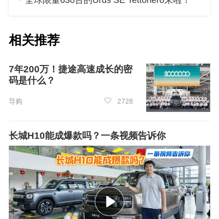
全球限量630台的Urus SE Tettonero来啦！
相关推荐
7年200万！捷途高速成长的密
码是什么？
绿色产业链方面，上汽通用五菱积极响应“以
导购
2728
竹代塑”倡议，建成了
全国首条汽车零部件“以竹
代塑”全产业链
。此外，上汽通用五菱还
积极推动
汽车零部件“以铝代铜”转型升级
，依托广西资源
长城H10能成爆款吗？一条视频告诉你
优势，构建汽车轻量化生态链，为产业低碳转型
提供“广西方案”。