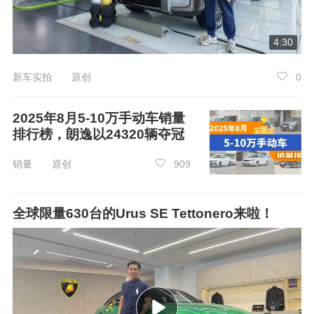
4:30
新车实拍 原创
0
强强联手：与华为深化战略合作，引领汽车
行业“三智”升级
2025年8月5-10万手动车销量
排行榜，朗逸以24320辆夺冠
聚焦“智能制造，辅助驾驶，智能座舱”领
域，上汽通用五菱与华为深化战略合作
，集成华
销量 原创
909
为的高可靠生产网络、AI与大数据等技术，持续
推动智能岛制造体系（I²MS）及卓越运营大模型
全球限量630台的Urus SE Tettonero来啦！
（EOAI）升级，刷新中国智造的智能化水平与产
品品质，书写中国汽车品牌向上新篇章。
在辅助驾驶与智能座舱领域，上汽通用五菱
将以强大的成本控制与供应链整合能力，实现华