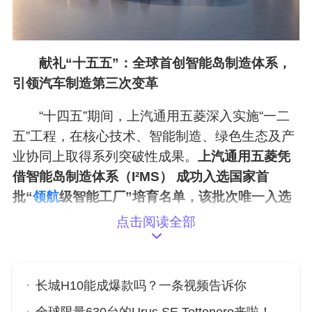
献礼“十五五”：全球首创智能岛制造体系，
引领汽车制造第三次变革
“十四五”期间，上汽通用五菱深入实施“一二
五”工程，在核心技术、智能制造、绿色生态及产
业协同上取得系列突破性成果。
上汽通用五菱凭
借智能岛制造体系（I²MS） 成功入选国家首
批“
领航
级智能工厂”培育名单，该批次唯一入选
的整车企业
。两家重点下属企业赛克科技、昊菱
点击阅读全部
科技年产值
双双破150亿元
。
长城H10能成爆款吗？一条视频告诉你