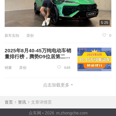
为乾崑智驾、鸿蒙座舱、乾崑车云等智能技术融
入整车车系。
双方合作的首款车型华境S将于202
6年上半年上市
，为用户带来智能出行新体验。
5:25
新车实拍 原创
0
2025年8月40-45万纯电动车销
量排行榜，腾势D9位居第二，
第一名你绝对想不到
销量 原创
648
点击加载更多
2025年，上汽通用五菱以“新能源年销百
万”的成绩交出圆满答卷，高质量完成“十四五”规
首页
资讯
文章详情页
划。站在”十五五”开局起点，上汽通用五菱将秉
众车网 • 2026 m.zhongche.com
持“人民需要什么，五菱就造什么”的初心，因地制