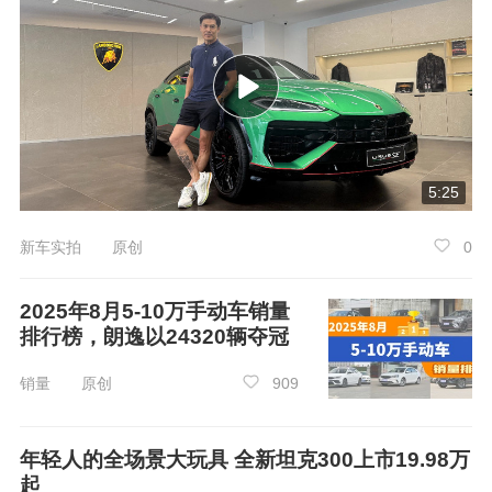
奥迪Q3在2025年5月份的销量为2937辆，同
比下降3.74%，环比增长24.5%，在30-35万双离
5:25
合车中销量位列第6。相比于4月，奥迪Q3的销量
新车实拍 原创
0
增加了578辆。
2025年8月5-10万手动车销量
排行榜，朗逸以24320辆夺冠
销量 原创
909
年轻人的全场景大玩具 全新坦克300上市19.98万
起