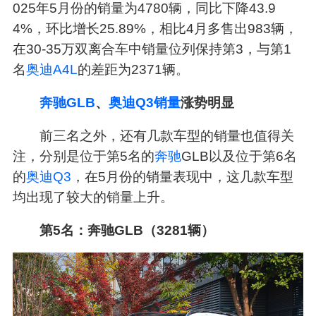
025年5月份的销量为4780辆，同比下降43.9
4%，环比增长25.89%，相比4月多售出983辆，
在30-35万双离合车中销量位列保持第3，与第1
名
奥迪
A4L
的差距为2371辆。
奔驰GLB
、
奥迪Q3销量
涨势明显
前三名之外，还有几款车型的销量也值得关
注，分别是位于第5名的
奔驰
GLB以及位于第6名
的
奥迪Q3
，在5月份的销量表现中，这几款车型
均出现了较大的销量上升。
第5名：奔驰GLB（3281辆）