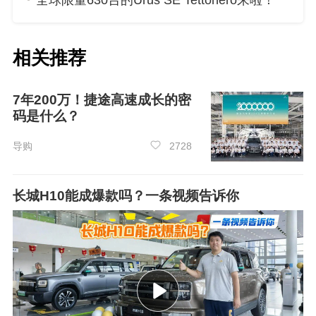
全球限量630台的Urus SE Tettonero来啦！
相关推荐
7年200万！捷途高速成长的密
码是什么？
导购
2728
长城H10能成爆款吗？一条视频告诉你
灯光系统实现革命性升级，横贯
天际
一体式
灯带搭配首创缥缈祥云立体投影门把手，尽显东