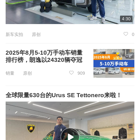
方意境。全新双百万像素全彩智慧投影大灯首创
可变璇光镜头，超高亮度2400流明，并首创侧向
4:30
彩色激光投影，支持多种互动灯语；ISD智能交互
新车实拍 原创
0
尾灯首创江山图情景灯语，分辨率与对比度相较
上一代大幅提升。
2025年8月5-10万手动车销量
排行榜，朗逸以24320辆夺冠
销量 原创
909
全球限量630台的Urus SE Tettonero来啦！