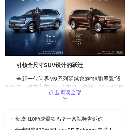
引领全尺寸SUV设计的跃迁
全新一代问界M9系列延续家族“鲲鹏展翼”设
计语言，将东方美学融入车身。全新一代问界M9
点击阅读全部
车身尺寸5285mm×2026mm×1845mm，轴距31
25mm；问界M9 Ultimate领世加长版车身尺寸54
02mm×2026mm×1845mm，轴距3236mm，气
长城H10能成爆款吗？一条视频告诉你
场更磅礴。