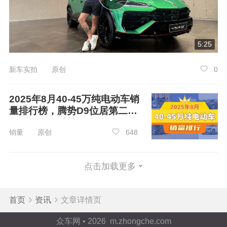
5:25
新车实拍 原创
0
空气动力学方面，通过100+项优化，风阻系
数低至0.249Cd，为全尺寸SUV之最，兼顾美学
2025年8月40-45万纯电动车销
与能效。全系外观提供8种配色与6款轮毂，问界
量排行榜，腾势D9位居第二，
M9 Ultimate领世加长版配备专属雅丹金黑配色、
第一名你绝对想不到
悬浮背光LOGO及镭雕填墨专属标识，尽显旗舰
销量 原创
648
之巅身份。
点击加载更多
首页
资讯
文章详情页
众车网 • 2026 m.zhongche.com