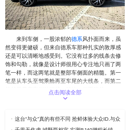
来到车侧，一股浓郁的
德系
风扑面而来，虽
然变得更健硕，但来自德系车那种扎实的敦厚感
还是可以清晰地感受到。它没有过多的线条去修
饰和勾勒，就像是设计师很用心专注地只画了两
笔一样，而这两笔就是整部车侧面的精髓。第一
笔是从车头至驾乘舱再至车尾的大线条，而第二
笔就是贯穿车侧的腰线。简约，但不简单。
点击阅读全部
这台“与众”真的有些不同 抢鲜体验大众ID.与众