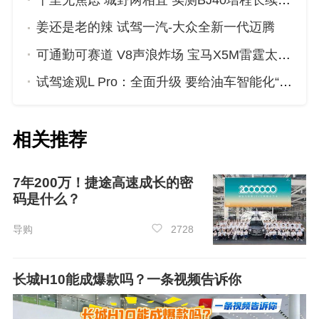
千里无焦虑 城野两相宜 实测BJ40增程长续航版真的香
姜还是老的辣 试驾一汽-大众全新一代迈腾
可通勤可赛道 V8声浪炸场 宝马X5M雷霆太上头
试驾途观L Pro：全面升级 要给油车智能化“指条明路”！
相关推荐
全新一代迈腾C柱部分的车窗被独立了出
7年200万！捷途高速成长的密
来，并且拐角的角度更大，与整个“健美”后的健
码是什么？
硕“身材”更搭，这个拐角虽然和
宝马
车型的霍式拐
角有点相似，但又有着一些不同，出现在这里非
导购
2728
常协调，优雅不突兀。
长城H10能成爆款吗？一条视频告诉你