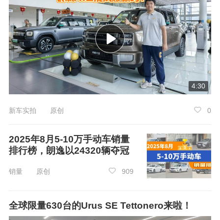
4:30
新车实拍 原创
0
本次试驾的是2.0T的顶配车型，19英寸双色
2025年8月5-10万手动车销量
轮圈看起来会更大，样式也更豪华。而近似于密
排行榜，朗逸以24320辆夺冠
闭式的设计，也有着一些新能源车型的感觉。轮
销量 原创
909
胎采用了固特异品牌，规格为固特异245/40 R1
9。
全球限量630台的Urus SE Tettonero来啦！