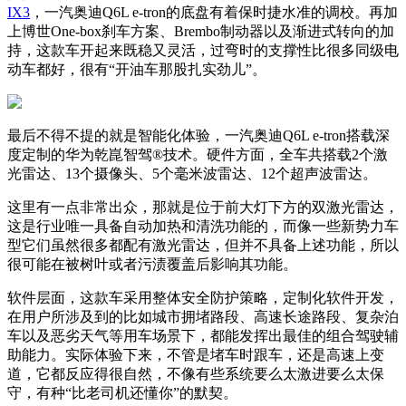
IX3
，一汽奥迪Q6L e-tron的底盘有着保时捷水准的调校。再加
上博世One-box刹车方案、Brembo制动器以及渐进式转向的加
持，这款车开起来既稳又灵活，过弯时的支撑性比很多同级电
动车都好，很有“开油车那股扎实劲儿”。
最后不得不提的就是智能化体验，一汽奥迪Q6L e-tron搭载深
度定制的华为乾崑智驾®技术。硬件方面，全车共搭载2个激
光雷达、13个摄像头、5个毫米波雷达、12个超声波雷达。
这里有一点非常出众，那就是位于前大灯下方的双激光雷达，
这是行业唯一具备自动加热和清洗功能的，而像一些新势力车
型它们虽然很多都配有激光雷达，但并不具备上述功能，所以
很可能在被树叶或者污渍覆盖后影响其功能。
软件层面，这款车采用整体安全防护策略，定制化软件开发，
在用户所涉及到的比如城市拥堵路段、高速长途路段、复杂泊
车以及恶劣天气等用车场景下，都能发挥出最佳的组合驾驶辅
助能力。实际体验下来，不管是堵车时跟车，还是高速上变
道，它都反应得很自然，不像有些系统要么太激进要么太保
守，有种“比老司机还懂你”的默契。