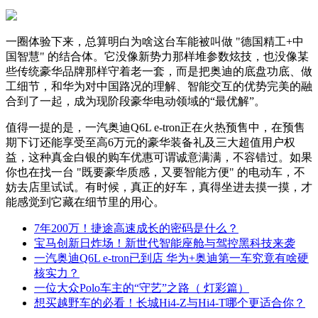
一圈体验下来，总算明白为啥这台车能被叫做 "德国精工+中
国智慧" 的结合体。它没像新势力那样堆参数炫技，也没像某
些传统豪华品牌那样守着老一套，而是把奥迪的底盘功底、做
工细节，和华为对中国路况的理解、智能交互的优势完美的融
合到了一起，成为现阶段豪华电动领域的“最优解”。
值得一提的是，一汽奥迪Q6L e-tron正在火热预售中，在预售
期下订还能享受至高6万元的豪华装备礼及三大超值用户权
益，这种真金白银的购车优惠可谓诚意满满，不容错过。如果
你也在找一台 "既要豪华质感，又要智能方便" 的电动车，不
妨去店里试试。有时候，真正的好车，真得坐进去摸一摸，才
能感觉到它藏在细节里的用心。
7年200万！捷途高速成长的密码是什么？
宝马创新日炸场！新世代智能座舱与驾控黑科技来袭
一汽奥迪Q6L e-tron已到店 华为+奥迪第一车究竟有啥硬
核实力？
一位大众Polo车主的“守艺”之路（ 灯彩篇）
想买越野车的必看！长城Hi4-Z与Hi4-T哪个更适合你？