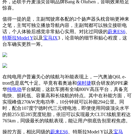
外，还联手丹麦顶尖音响品牌Bang & Olufsen，音响效果给足
惊喜。
值得一提的是，主副驾驶席各配的2个扬声器头枕音响更神来
之笔，主驾可独立播放导航内容，主副驾都可以独立接听电
话，个人体验后感觉非常贴心实用。对比过同级的
蔚来ES6
、
特斯拉
Model Y
以及
宝马IX
3，论音响的细节和贴心程度，这
台车确实更胜一筹。
在纯电用户普遍关心的续航与补能表现上，一汽奥迪Q6L e-
tron也是底气十足。毕竟有着奥迪和
保时捷
联合研发的PPE豪
华
纯电动
平台赋能，这款车拥有全域800V高压平台，具备充
电快、损耗低、容量高和长续航的特点。其中在补能方面，可
实现峰值270kW充电功率，10分钟就可以补能294公里。同
时，配合107度宁德时代三元锂电池，即便使用同级顶尖水平
的前255/后285宽度轮胎，依旧可以实现最大CLTC续航里程达
765km，同级最长的续航表现，能让用户彻底告别里程焦虑。
操控方面，相比同级的
蔚来
ES6
、特斯拉Model Y以及
宝马