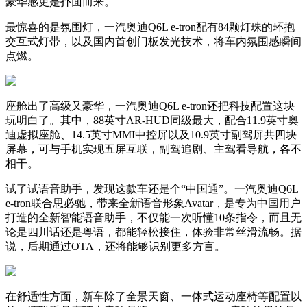
豪华感更是扑面而来。
最惊喜的是氛围灯，一汽奥迪Q6L e-tron配有84颗灯珠的环抱
交互式灯带，以及国内首创门板发光技术，将车内氛围感瞬间
点燃。
座舱出了高级又豪华，一汽奥迪Q6L e-tron还把科技配置这块
玩明白了。其中，88英寸AR-HUD同级最大，配合11.9英寸奥
迪虚拟座舱、14.5英寸MMI中控屏以及10.9英寸副驾屏共四块
屏幕，可与手机实现五屏互联，副驾追剧、主驾看导航，各不
相干。
试了试语音助手，发现这款车还是个“中国通”。一汽奥迪Q6L
e-tron联合思必驰，带来全新语音形象Avatar，是专为中国用户
打造的全新智能语音助手，不仅能一次听懂10条指令，而且无
论是四川话还是粤语，都能轻松接住，体验非常丝滑流畅。据
说，后期通过OTA，还将能够识别更多方言。
在舒适性方面，新车除了全景天窗、一体式运动座椅等配置以