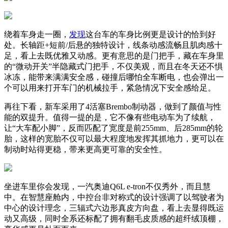
绕着车身走一圈，
发现
这台车的车身比例更是设计的恰到好
处。长轴距+短前/后悬的独特设计，线条动感流畅且肌肉感十
足，看上去既优雅又动感。更有意思的是门把手，藏在车身里
的“微动开关”半隐藏式门把手，不仅美观，而且在冬天还不惧
冰冻，能带来满满安全感，碰撞后哪怕全车断电，也会弹出一
个可以用来打开车门的机械拉手，紧急情况下安全感给足。
再往下看，新车采用了4活塞Brembo制动器，做到了颜值与性
能的双提升。值得一提的是，它不像有些电动车为了续航，
让“大车配小脚”，反而匹配了宽度是前255mm、后285mm的轮
胎，这样的宽胎不仅可以最大程度地发挥其抓地力，更可以在
制动时站得更稳，带来更高更可靠的安全性。
坐进车里你会发现，一汽奥迪Q6L e-tron不仅秀外，而且慧
中。在智慧座舱内，中控台非对称式的设计强调了以驾驶者为
中心的设计理念，三辐式六边形真皮方向盘，看上去显得既运
动又高级，同时全系还标配了拥有翻毛皮质感的超纤绒顶棚，