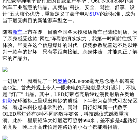
PPE豪华纯电平台打造的首款量产车型，Q6L e-tron堪称中德
汽车工业智慧的结晶。其凭借"科技、安全、驾控、舒享、设
计"五大核心优势，重新定义了豪华电动
SUV
的新标准，成为
当下最受瞩目的新能源车型之一。
随着
新车
上市在即，目前全国各大授权店新车已陆续到店。为
了亲身感受这款"网红"车型的真实实力，我第一时间前往线下
体验。毕竟在这个信息爆炸的时代，仅凭参数配置远不足以评
判一款车的好坏，只有零距离接触、亲身体验，才能真正了解
它的产品力。
一进店里，就看见了一汽
奥迪
Q6L e-tron毫无悬念地占据着黄
金C位。首先外观上令人一眼来电的无疑就是大灯设计，不愧
是 "灯厂" 出品。其中，LED灯带点亮后经过漫反射后在奥迪
幻影
光环徽标上呈现出精妙的质感，下半部为点阵式可发光区
域，看起来科技感非常到位。同时，日行灯和新一代数字
OLED尾灯还有8种不同的数字签名，科技感仪式感双重拉
满。此外，星辰矩阵大灯最远可照射694米，差不多是4盏路灯
的亮度，晚上开高速怕是连路边的小石子都能看得清。