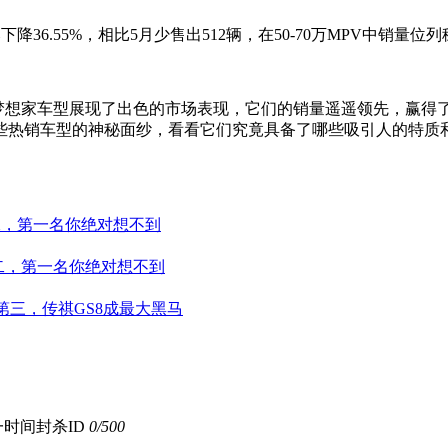
下降36.55%，相比5月少售出512辆，在50-70万MPV中销量位列
V级、梦想家车型展现了出色的市场表现，它们的销量遥遥领先，赢得了
些热销车型的神秘面纱，看看它们究竟具备了哪些吸引人的特质
第二，第一名你绝对想不到
居第二，第一名你绝对想不到
居第三，传祺GS8成最大黑马
时间封杀ID
0
/500