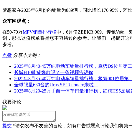
梦想家在2025年6月份的销量为889辆，同比增长176.95%，环比
众车网观点：
在50-70万
MPV销量排行榜
中，6月份ZEEKR 009、奔驰
划，那么这份榜单将是您不容错过的参考。让我们一起揭开这
参考。
点赞
分享本文到：
2025年8月40-45万纯电动车销量排行榜，腾势D9位居
长城H10能成爆款吗？一条视频告诉你
2025年8月35-40万纯电动车销量排行榜，极氪001位
全球限量630台的Urus SE Tettonero来啦！
2025年8月20-25万手自一体车销量排行榜，红旗HS5屈
我要评论
提交
*请勿发布不友善的言论，如有广告或恶意评论我们将第一