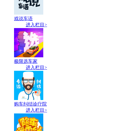
戏说车语
进入栏目>
极限选车家
进入栏目>
购车纠结诊疗院
进入栏目>