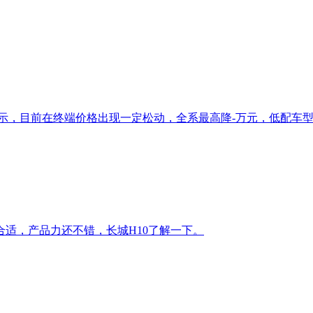
示，目前在终端价格出现一定松动，全系最高降-万元，低配车型起售
适，产品力还不错，长城H10了解一下。