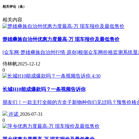
相关评论（
条）
相关内容
楚雄彝族自治州优惠力度最高-万 现车报价及最低售价
[众车网·楚雄彝族自治州行情·原创]根据众车网价格监测系统显
侍林帆
2025-12-12
0
4:30
长城H10能成爆款吗？一条视频告诉你
朋友们！一款主打全能的方盒子新物种你们见过吗？预售价格合
许诺
2026-07-31
0