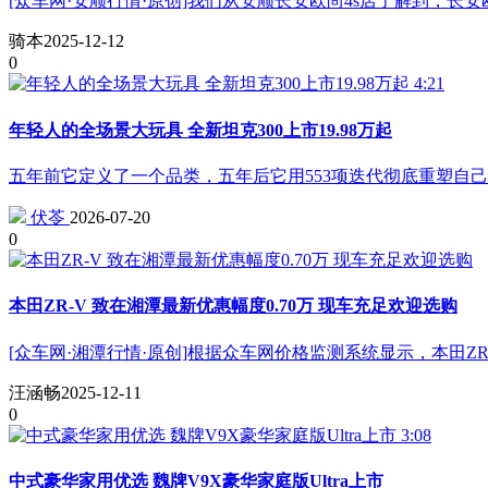
[众车网·安顺行情·原创]我们从安顺长安欧尚4s店了解到，长安
骑本
2025-12-12
0
4:21
年轻人的全场景大玩具 全新坦克300上市19.98万起
五年前它定义了一个品类，五年后它用553项迭代彻底重塑自
伏苓
2026-07-20
0
本田ZR-V 致在湘潭最新优惠幅度0.70万 现车充足欢迎选购
[众车网·湘潭行情·原创]根据众车网价格监测系统显示，本田ZR
汪涵畅
2025-12-11
0
3:08
中式豪华家用优选 魏牌V9X豪华家庭版Ultra上市