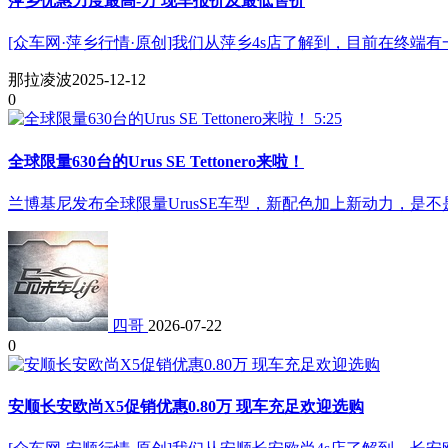
萍乡优惠力度最高-万 现车报价及最低售价
[众车网·萍乡行情·原创]我们从萍乡4s店了解到，目前在终端有
那拉凌波
2025-12-12
0
5:25
全球限量630台的Urus SE Tettonero来啦！
兰博基尼发布全球限量UrusSE车型，新配色加上新动力，是
四哥
2026-07-22
0
安顺长安欧尚X5促销优惠0.80万 现车充足欢迎选购