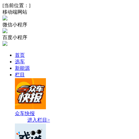
[当前位置：
]
移动端网站
微信小程序
百度小程序
首页
选车
新能源
栏目
众车快报
进入栏目>