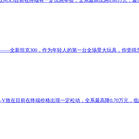
欧尚X5目前在终端有一定优惠举措，全系最高优惠0.80万元，最低起
己——全新坦克300，作为年轻人的第一台全场景大玩具，你觉得
-V致在目前在终端价格出现一定松动，全系最高降0.70万元，低配车