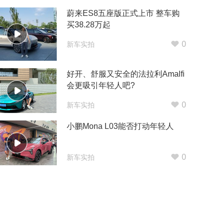
蔚来ES8五座版正式上市 整车购
买38.28万起
0
新车实拍
好开、舒服又安全的法拉利Amalfi
会更吸引年轻人吧?
0
新车实拍
小鹏Mona L03能否打动年轻人
0
新车实拍