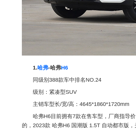
1.
哈弗
-哈弗
H6
同级别388款车中排名NO.24
级别：紧凑型SUV
主销车型长/宽/高：4645*1860*1720mm
哈弗H6目前拥有7款在售车型，厂商指导价区间为
的，2023款 哈弗H6 国潮版 1.5T 自动都市