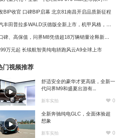
发BIP收官 口碑BIP启幕 北京81南昌开启品质新征程
一汽丰田普拉多WALD沃德版全新上市，机甲风格，硬核来袭！
好口碑、高保值，问界M8凭借超18万辆销量诠释新豪华标杆
0.99万元起 长续航智美纯电轿跑风云A9全球上市
热门视频推荐
舒适安全的豪华才更高级，全新一
代问界M9和盛夏出游有...
0
新车实拍
全新奔驰纯电GLC，全面体验超
想象
0
新车实拍