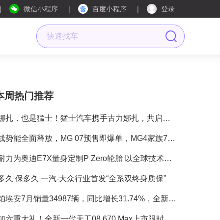
微信小程序
百度小程序
登录
本周热门推荐
是娜扎，也是猛士！猛士汽车携手古力娜扎，共启豪华智能越野新境界
双线势能全面释放，MG 07预售即爆单，MG4家族7月交付再冲17000+
倍耐力为奥迪E7X量身定制P Zero轮胎 以全球技术积淀与本土研发，助力奥迪在华电动化征程
多久 保多久 一汽-大众行业首发“全系双终身质保”
昊铂埃安7月销量34987辆，同比增长31.74%，全新Ray系列蓄势待发
叠加六重大礼！全新一代天工08 670 Max上市限时价17.99万元