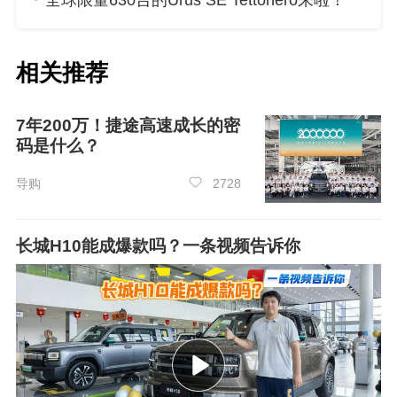
全球限量630台的Urus SE Tettonero来啦！
搭载的华为乾崑智驾A
DS 4
辅助驾驶系统。该系
统依托高精度感知硬件，构建起全向融合感知体
系，可实现全天候、全场景的环境感知与应对，
相关推荐
确保行车安全始终在线。
智慧重塑豪华，问界M8在五大连池的冰雪试
7年200万！捷途高速成长的密
码是什么？
驾中，不仅突破了低温环境对新能源汽车性能的
极限挑战，更重新定义了高端智能汽车出行的安
导购
2728
全标准与驾乘体验。从专业测试场到真实冰雪道
路，再到日常出行场景，问界M8始终聚焦“传统
长城H10能成爆款吗？一条视频告诉你
豪华+科技豪华”的新豪华，致力于将科技温度转
化为日常出行每一刻的安心与从容，这正是“以用
户为中心”
理念
最坚实的落地。未来，问界M8将
继续锚定价值体验，以技术创新为核心，以极致
安全为底线，持续兑现用户对美好出行的期待。