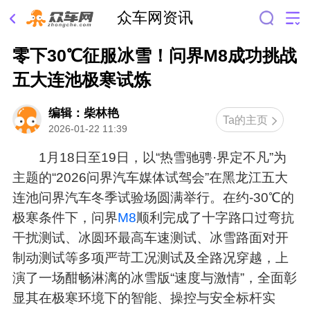
众车网资讯
零下30℃征服冰雪！问界M8成功挑战
五大连池极寒试炼
编辑：柴林艳
Ta的主页
2026-01-22 11:39
1月18日至19日，以“热雪驰骋·界定不凡”为
主题的“2026问界汽车媒体试驾会”在黑龙江五大
连池问界汽车冬季试验场圆满举行。在约-30℃的
极寒条件下，问界
M8
顺利完成了十字路口过弯抗
干扰测试、冰圆环最高车速测试、冰雪路面对开
制动测试等多项严苛工况测试及全路况穿越，上
演了一场酣畅淋漓的冰雪版“速度与激情”，全面彰
显其在极寒环境下的智能、操控与安全标杆实