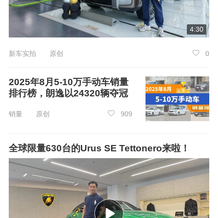
4:30
新车实拍 原创
0
2025年8月5-10万手动车销量
排行榜，朗逸以24320辆夺冠
销量 原创
909
全球限量630台的Urus SE Tettonero来啦！