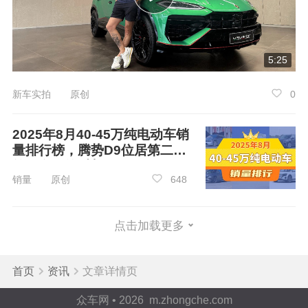
5:25
新车实拍 原创
0
2025年8月40-45万纯电动车销
量排行榜，腾势D9位居第二，
第一名你绝对想不到
销量 原创
648
点击加载更多
首页
资讯
文章详情页
众车网 • 2026 m.zhongche.com