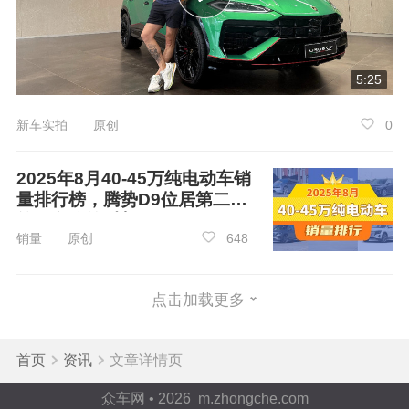
5:25
配置方面，新款揽境配备皮质方向盘、10.25
新车实拍 原创
0
英寸液晶仪表盘、一键启动、手机无线充电、仿
皮座椅、主/副驾座椅
电动
调节、15英寸中控屏、
2025年8月40-45万纯电动车销
30色氛围灯、11.6英寸副驾驶屏、CarPlay/Car
Li
量排行榜，腾势D9位居第二，
fe
/HUAWEI HiCar手机互联、自动防眩目内后视
第一名你绝对想不到
镜、自动三区空调等丰富配置。高配车型还提供
销量 原创
648
抬头显示、前排座椅通风、12个扬声器哈曼卡顿
音响、自适应远近光等豪华配置。
点击加载更多
首页
资讯
文章详情页
众车网 • 2026 m.zhongche.com